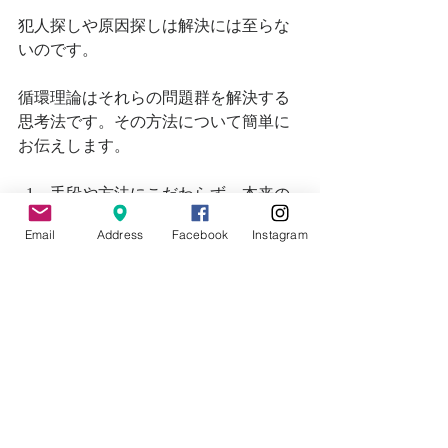
犯人探しや原因探しは解決には至らな
いのです。
循環理論はそれらの問題群を解決する
思考法です。その方法について簡単に
お伝えします。
手段や方法にこだわらず、本来の
目的や課題、相手に与えるbenefitに
Email
Address
Facebook
Instagram
立ち返る。
自分の経験を追体験・反省し、体
験知をわかりやすい言葉で言語化
する。
エゴを捨て、相手と第三者の視
点・立場・気持ちで考える。
あなたの中にいる「賢明なもう一
人の自分」と対話する。
文章に書き出すことで、筆者の意