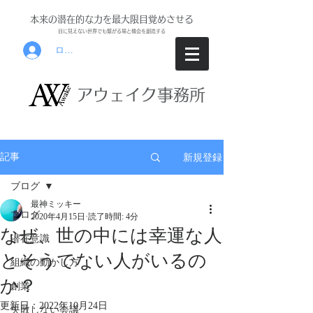
本来の潜在的な力を最大限目覚めさせる
目に見えな
い世界でも繋がる場と機会を創
造する
ログイン
アウ
ェイク事務所
新規登録
記事
ブログ
最神ミッキー
ブログ
2020年4月15日
読了時間: 4分
なぜ、世の中には幸運な人
潜在意識
とそうでない人がいるの
組織の動かし方
か？
創業
更新日：
2022年10月24日
失敗しない会議