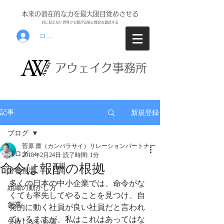
本来の潜在的な力を最大限目覚めさせる
目に見えな
い世界でも繋がる場と機会を創
造する
ログイン
アウ
ェイク事務所
新規登録
記事
ブログ
菅原 齋（カンバラサイ）リレーションパートナー
ブログ
2018年2月24日
読了時間: 1分
命令は報酬の根拠
潜在意識
多くの日本の中小企業では、命令がな
組織の動かし方
くても率先してやることを見つけ、自
創業
発的に動く社員が良い社員だと言われ
ているますが、私はこれはあってはな
失敗しない会議