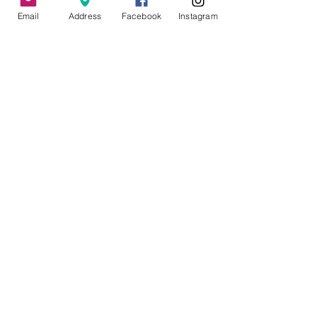
最新記事
すべて表示
Email
Address
Facebook
Instagram
コメント
人事評価