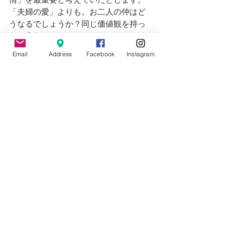
「夫婦の愛」よりも。お二人の仲はど
うなるでしょうか？同じ価値観を持っ
た二人なのに。
Email
Address
Facebook
Instagram
価値観も行動指針も、その優先順位が
大切なのです。
さあ、先ほどピックアップした皆さん
の会社のまもるべき事の優先順位を考
えてみましよう？
#元ディズニーキャストの経営コンサル
タント
#アウェイク事務所
#行動指針
関連サイト
仕事で心が折れそうなときの法人向け
プログラム　
仕事で心が折れそうなと