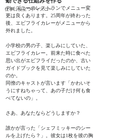
動できる仕組みを作る
ディズニーのレストランでメニュー変
仕事に役立つディズニー
更は良くあります。25周年が終わった
後、エビフライカレーがメニューから
外れました。
小学校の男の子、楽しみにしていた、
エビフライカレー。前来た時に食べた
思い出がエビフライだったのか、古い
ガイドブックを見て楽しみにしていた
のか。
同僚のキャストが言います「かわいそ
うにすねちゃって、あの子だけ何も食
べてないの」。
さあ、あなたならどうしますか？
誰かが言った「シェフミッキーのシー
ルを上げたら？」。彼女は1枚を彼の胸