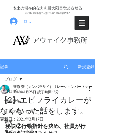
本来の潜在的な力を最大限目覚めさせる
目に見えな
い世界でも繋がる場と機会を創
造する
ログイン
アウ
ェイク事務所
新規登録
記事
ブログ
菅原 齋（カンバラサイ）リレーションパートナー
ブログ
2018年1月25日
読了時間: 3分
【2】エビフライカレーが
潜在意識
なくなった話をします。
組織の動かし方
更新日：
2021年3月17日
創業
秘訣②行動指針を決め、社員が行
失敗しない会議