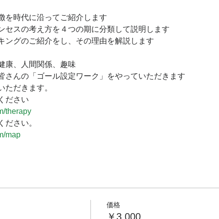
徴を時代に沿ってご紹介します

ンセスの考え方を４つの期に分類して説明します

キングのご紹介をし、その理由を解説します

健康、人間関係、趣味

皆さんの「ゴール設定ワーク」をやっていただきます

いただきます。
ください
m/therapy
ください。
om/map
価格
）
￥3,000