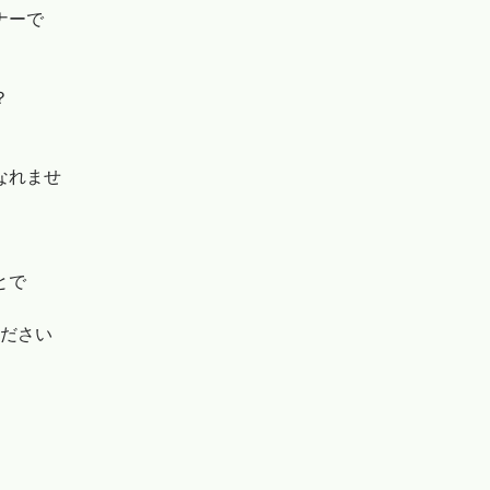
ナーで
？
なれませ
す
とで
ださい