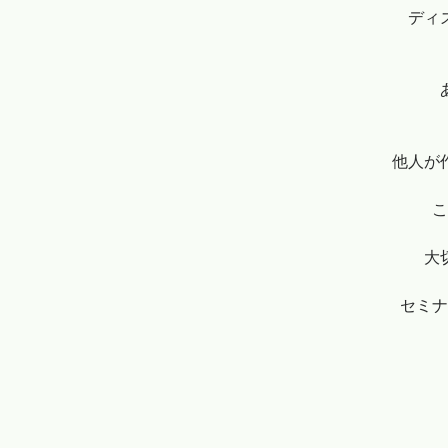
ディ
他人が
大
セミナ