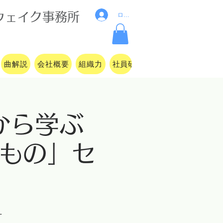
ウ
ェイク事務所
ログイン
曲解説
会社概要
組織力
社員研修
セミナー・講演
から学ぶ
もの」セ
１