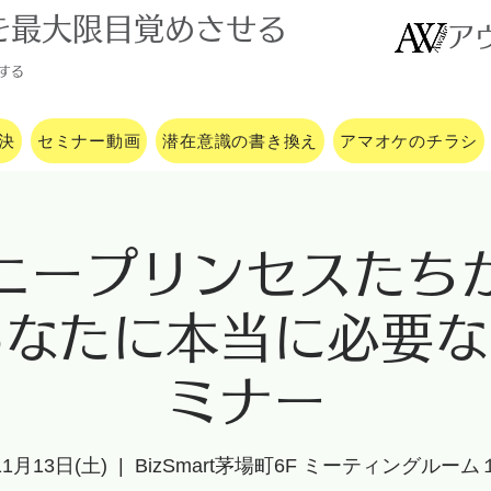
を最大限目覚めさせる
ア
する
決
セミナー動画
潜在意識の書き換え
アマオケのチラシ
ニープリンセスたち
あなたに本当に必要な
ミナー
11月13日(土)
  |  
BizSmart茅場町6F ミーティングルーム