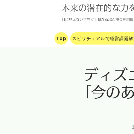
本来の潜在的な力
目に見えな
い世界でも繋がる場と機会を創
造
Top
スピリチュアルで経営課題解
ディズ
「今の