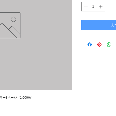
カ
ー8ページ（1,000枚）
。