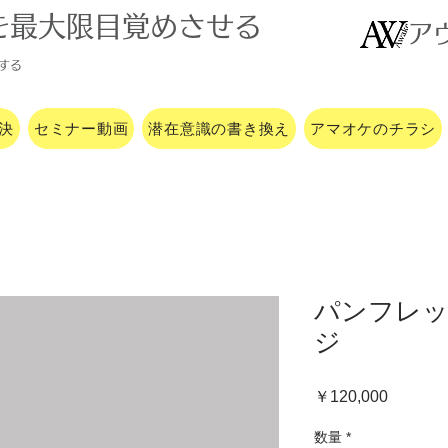
を最大限目覚めさせる
ア
する
決
セミナー動画
潜在意識の書き換え
アマオケのチラシ
パンフレッ
ジ
価
￥120,000
格
数量
*