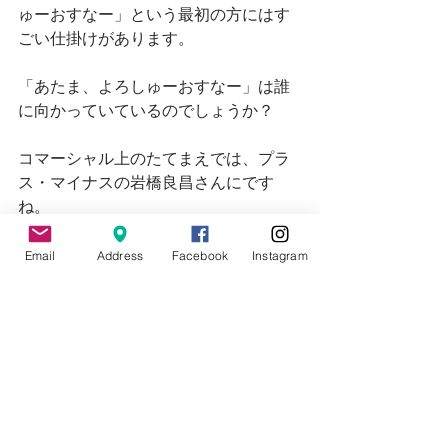
ゅーおすなー」という最初の方にはす
ごい仕掛けがあります。
「あたま、よろしゅーおすなー」は誰
に向かっていているのでしょうか？
コマーシャル上のたてまえでは、プラ
ス・マイナスの岩橋良昌さんにです
ね。
「本当は？」
私の思い過ごしかもしれませんが、カ
Email
Address
Facebook
Instagram
ップヌードルナイスを買った人に対し
てなのではないでしょうか
意地悪な考えで逆に言うと「カップヌ
ードルナイスを買わない人はあたま悪
い」というイメージを、私たちの脳の
潜在意識に刷り込んでいるのでは、と
勘ぐってしまいます。
信じるか信じないかはあなた次第で