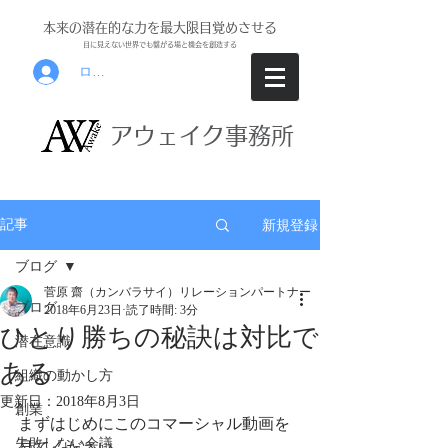
本来の潜在的な力を最大限目覚めさせる
目に見えな
い世界でも繋がる場と機会を創
造する
ログイン
アウ
ェイク事務所
新規登録
記事
ブログ
菅原 齋（カンバラサイ）リレーションパートナー
ブログ
2018年6月23日
読了時間: 3分
ひとり勝ちの秘訣は対比で
潜在意識
ある
組織の動かし方
更新日：
2018年8月3日
創業
まずはじめにこのコマーシャル動画を
失敗しない会議
見てください。