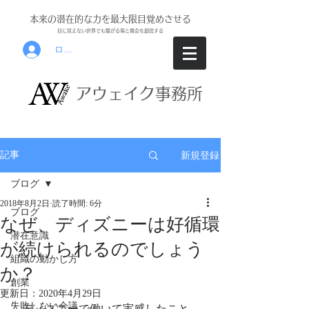
本来の潜在的な力を最大限目覚めさせる
目に見えな
い世界でも繋がる場と機会を創
造する
ログイン
アウ
ェイク事務所
新規登録
記事
ブログ
2018年8月2日
読了時間: 6分
ブログ
なぜ、ディズニーは好循環
潜在意識
が続けられるのでしょう
組織の動かし方
か？
創業
更新日：
2020年4月29日
失敗しない会議
　ディズニーで働いて実感したこと