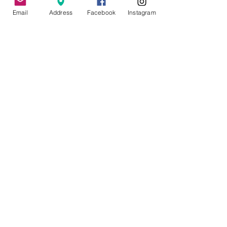
っとしたタイミングで自宅に持って帰
Email
Address
Facebook
Instagram
ったとします。ついやっちゃったりす
ることはありませんか。30円だとし
て、この行為は会社のお金30円を横領
したことになります。
　別の例で言うと、見積書を作るとき
に、端数調整するからと、会社に勝手
に30円値引きをしたりすることはあり
ませんか？本来会社に入るべきお金を
入らなくしてしまってます。
　あなたは会社の手提げ金庫から10円
硬貨を３枚取りますか？よほどの人で
ないとそんなことはしませんよね。で
もやっているのと同じです。
5.顧客満足
　以上の４つは全て顧客満足を目指し
て行われています。「ハピネスを提供