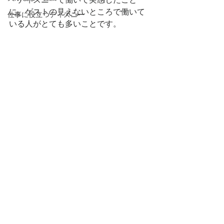
に、ゲストの見えないところで働いて
仕事に役立つディズニー
いる人がとても多いことです。　